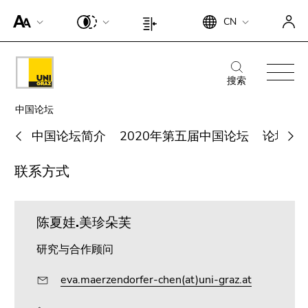
如果
进
本
CN
您想
进
本
入
页
获得
入
页
所
面
本页
所
面
进
本
选
结
面在
选
结
入
页
搜索
页
束.
屏幕
页
束.
所
面
面
查
进
阅读
面
查
中国论坛
选
结
搜
看
入
器上
语
看
页
束.
索:
页
中国论坛简介
2020年第五届中国论坛
论坛回
所
的更
言
页
面
查
面
选
佳显
本
选
面
主
看
范
联系方式
页
示，
Search for details about Uni Graz
页
择:
范
导
页
围
面
请点
面
围
航:
面
You
击链
结
范
陈夏娃.美珍朵芙
are
接.
束.
围
here:
查
关闭
研究与合作顾问
看
屏幕
页
阅读
eva.maerzendorfer-chen(at)uni-graz.at
面
器显