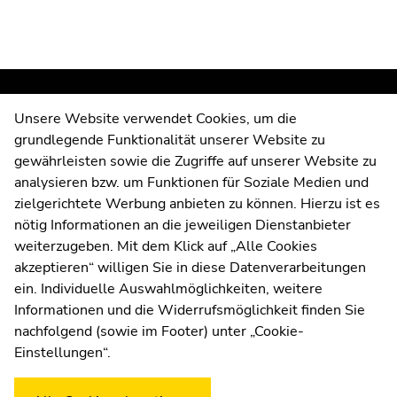
围
围
（访
问
键
2）
转
到
Unsere Website verwendet Cookies, um die
University of Graz
主
grundlegende Funktionalität unserer Website zu
导
Universitaetsplatz 3
gewährleisten sowie die Zugriffe auf unserer Website zu
航
8010 Graz
analysieren bzw. um Funktionen für Soziale Medien und
（访
zielgerichtete Werbung anbieten zu können. Hierzu ist es
Austria
问
nötig Informationen an die jeweiligen Dienstanbieter
键
weiterzugeben. Mit dem Klick auf „Alle Cookies
查看页面范围
进入所选页面
本页面结束.
3）
akzeptieren“ willigen Sie in diese Datenverarbeitungen
转
ein. Individuelle Auswahlmöglichkeiten, weitere
到
Informationen und die Widerrufsmöglichkeit finden Sie
子
nachfolgend (sowie im Footer) unter „Cookie-
Weatherstation
Uni Graz
导
Einstellungen“.
航
（访