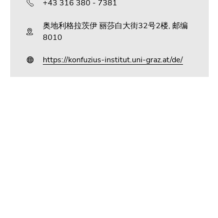
范
示，
+43 316 380 - 7381
围
请点
击链
奥地利格拉茨伊 丽莎白大街32号2楼, 邮编
接.
8010
进
转
https://konfuzius-institut.uni-graz.at/de/
入
到
所
内
选
容
页
进
本
本
（访
面
入
页
页
问
页
所
面
面
键
面
选
结
结
1）
区
页
束.
束.
转
域:
面
查
查
到
附
看
看
位
加
页
页
置
信
面
面
显
息:
范
范
示